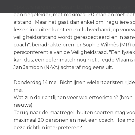
Sporttrainingen en lessen buiten mogen starten, 
een begeleider, met maximaal 20 man en met beh
afstand. Maar het gaat dan enkel om "reguliere s
lessen in buitenlucht en in clubverband, op voor
veiligheidsafstand wordt gerespecteerd en in aa
coach", benadrukte premier Sophie Wilmès (MR) 
persconferentie van de Veiligheidsraad. "Een fysie
kan dus, een oefenmatch nog niet", legde Vlaams 
Jan Jambon (N-VA) achteraf nog eens uit.
Donderdag 14 mei; Richtlijnen wielertoeristen rijd
mei.
Wat zijn de richtlijnen voor wielertoeristen? (bro
nieuws)
Terug naar de maatregel: buiten sporten mag vo
maximaal 20 personen en met een coach. Hoe m
deze richtlijn interpreteren?