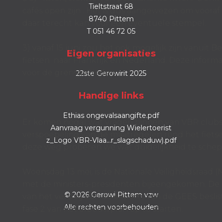
Tieltstraat 68
cafés open zijn . Het is dus aangewezen om vooraf 
8740 Pittem
daar terecht kan voor een eventuele stempel.
T 051 46 72 05
3) vanaf 15 juni zou het ook mogelijk zijn vanuit B
Eigen
organisaties
fietsen naar Frankrijk en Nederland. Deze informat
voor de grensgebieden.
22ste Gerowirit 2025
Handige
links
Ethias ongevalsaangifte.pdf
Er komen nogal wat vragen binnen van VBR clubs
Aanvraag vergunning Wielertoerist
verspoepeling van de maatregelen rond het fietse
z_Logo VBR-Vlaa...r_slagschaduw).pdf
deze weg proberen we wat duidelijkheid te sche
Woensdag 13 mei, is de Nationale Veiligheidsraad 
met de ministers-presidenten bijeengekomen. De 
© 2026 Gerowi Pittem vzw
van het verslag van de experts van de GEES beslis
Alle rechten voorbehouden
fase 2 van het afbouwplan op te starten.